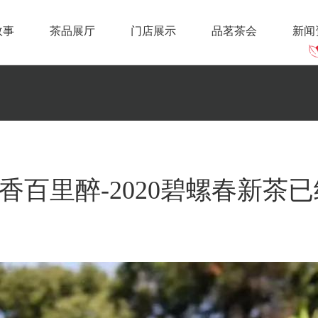
故事
茶品展厅
门店展示
品茗茶会
新闻
香百里醉-2020碧螺春新茶